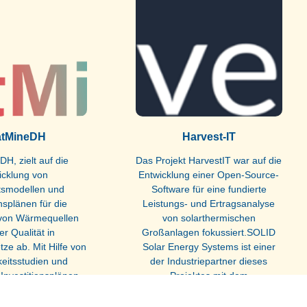
atMineDH
Harvest-IT
H, zielt auf die
Das Projekt HarvestIT war auf die
icklung von
Entwicklung einer Open-Source-
tsmodellen und
Software für eine fundierte
onsplänen für die
Leistungs- und Ertragsanalyse
 von Wärmequellen
von solarthermischen
er Qualität in
Großanlagen fokussiert.SOLID
e ab. Mit Hilfe von
Solar Energy Systems ist einer
eitsstudien und
der Industriepartner dieses
 Investitionsplänen
Projektes mit dem
 das Projekt
meunternehmen