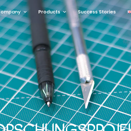
Company
Products
Success Stories
orschungsproje