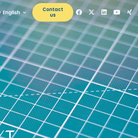
Contact
English
us
kt