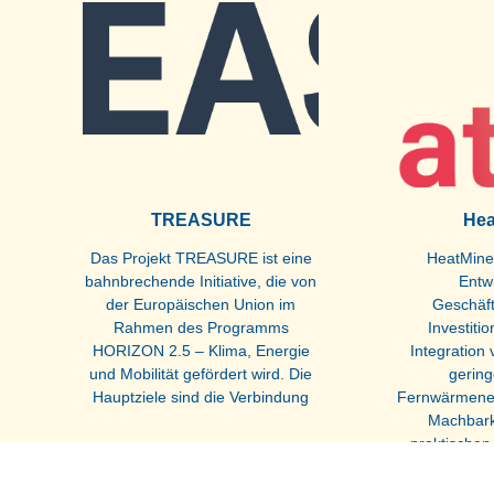
TREASURE
He
Das Projekt TREASURE ist eine
HeatMineD
bahnbrechende Initiative, die von
Entw
der Europäischen Union im
Geschäf
Rahmen des Programms
Investiti
HORIZON 2.5 – Klima, Energie
Integration
und Mobilität gefördert wird. Die
gering
Hauptziele sind die Verbindung
Fernwärmenetz
Machbark
praktischen
soll
Fernwär