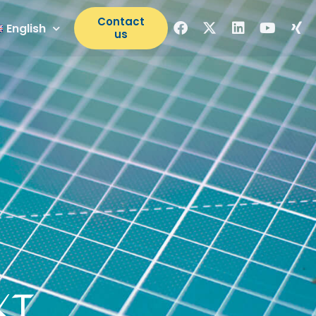
Contact
English
us
kt