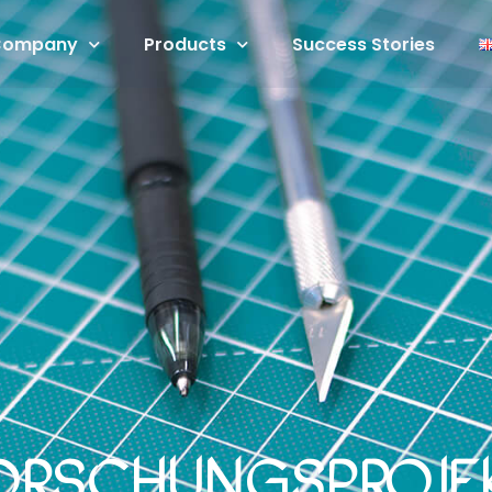
Company
Products
Success Stories
orschungsproje