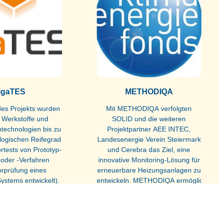
igaTES
METHODIQA
es Projekts wurden
Mit METHODIQA verfolgten
 Werkstoffe und
SOLID und die weiteren
echnologien bis zu
Projektpartner AEE INTEC,
logischen Reifegrad
Landesenergie Verein Steiermark
rtests von Prototyp-
und Cerebra das Ziel, eine
 oder -Verfahren
innovative Monitoring-Lösung für
rprüfung eines
erneuerbare Heizungsanlagen zu
Systems entwickelt).
entwickeln. METHODIQA ermöglicht
erden numerische
eine automatisierte Analyse und
hnologien
Auswertung von aktuellen und
terlesen »
Weiterlesen »