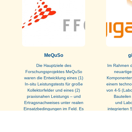
MeQuSo
g
Die Hauptziele des
Im Rahmen d
Forschungsprojektes MeQuSo
neuartige
waren die Entwicklung eines (1)
Komponentent
In-situ Leistungstests für große
einem techno
Kollektorfelder und eines (2)
von 4-5 (Labo
praxisnahen Leistungs – und
Bauteilen
Ertragsnachweises unter realen
und Labo
Einsatzbedingungen im Feld. Es
integrierten 
war das
Außerdem w
Tec
Weiterlesen »
Wei