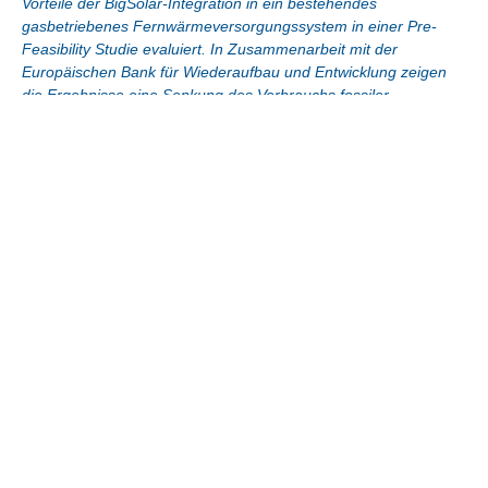
Vorteile der BigSolar-Integration in ein bestehendes
gasbetriebenes Fernwärmeversorgungssystem in einer Pre-
Feasibility Studie evaluiert. In Zusammenarbeit mit der
Europäischen Bank für Wiederaufbau und Entwicklung zeigen
die Ergebnisse eine Senkung des Verbrauchs fossiler
Brennstoffe und eine besonders signifikante Reduzierung der
variablen Betriebskosten.
Versorgungsunternehmen sind gezwungen, den Verbrauch
fossiler Brennstoffe zu reduzieren und letztlich ihre
Wärmeerzeugung zu dekarbonisieren. Lokale Versorger sind
gezwungen Strafen zu zahlen, wenn der Erdgasbedarf die
vertraglichen Vereinbarungen übersteigt. Der Teillastbetrieb
von fossil befeuerten Heizkesseln ist im Gegensatz zum
Dauerbetrieb sehr kostenintensiv.
Um die Fernwärmeversorgung von Panĉevo abzusichern,
führte die Zusammenarbeit unter dem Dach des EBRD-
Programms
ReDEWeB
zwischen SOLID und dem lokalen