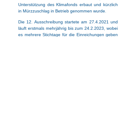
Unterstützung des Klimafonds erbaut und kürzlich
in Mürzzuschlag in Betrieb genommen wurde.
Die 12. Ausschreibung startete am 27.4.2021 und
läuft erstmals mehrjährig bis zum 24.2.2023, wobei
es mehrere Stichtage für die Einreichungen geben
wird. Der erste Stichtag für Einreichungen in der
aktuellen Ausschreibung ist der 15.10.2021.
Im Rahmen der Ausschreibung sollen für den
Ausbau dieser klimafreundlichen Technologie in
Österreich in Summe 45 Mio. Euro bereitgestellt
werden. Wir sehen dies als einen wichtigen und
überfälligen Impuls, vermehrt auch im Wärmesektor
den Einsatz erneuerbarer Energie auszubauen.
Bislang waren die geförderten Anlagen in ihrer
Größe begrenzt. Nunmehr liegt die Zielrichtung
auch in der Dekarbonisierung der Fernwärme,
daher sind Anlagen beliebiger Größe nunmehr
förderfähig.