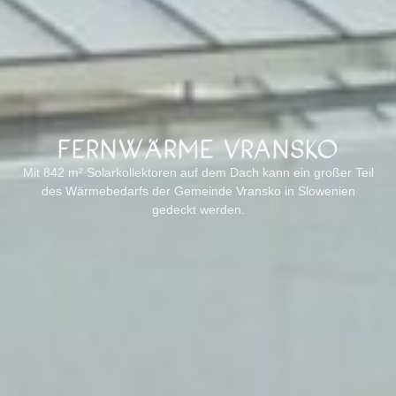
FERNWÄRME VRANSKO
Mit 842 m² Solarkollektoren auf dem Dach kann ein großer Teil
des Wärmebedarfs der Gemeinde Vransko in Slowenien
gedeckt werden.