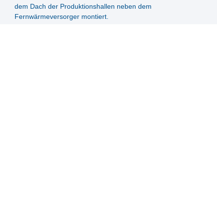
dem Dach der Produktionshallen neben dem
Fernwärmeversorger montiert.
Die Wärme aus dem Kollektorfeld wird in zum Teil
unterirdischen Leitungen zum technischen Knotenpunkt des
Heizwerks des Fernwärmenetzes transportiert. In der
Übertragungsstation werden Solarkreislauf und Heizkreislauf
über einen Wärmetauscher miteinander verbunden.
Der stabile, langfristig kalkulierbare Wärmepreis und die
ökologisch nachhaltige technische Lösung sind für
Energetika Vransko sehr vorteilhaft.