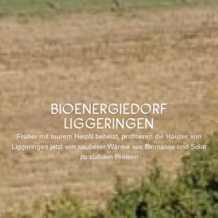
BIOENERGIEDORF
LIGGERINGEN
Früher mit teurem Heizöl beheizt, profitieren die Häuser von
Liggeringen jetzt von sauberer Wärme aus Biomasse und Solar
zu stabilen Preisen