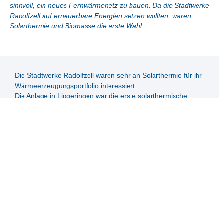
sinnvoll, ein neues Fernwärmenetz zu bauen. Da die Stadtwerke
Radolfzell auf erneuerbare Energien setzen wollten, waren
Solarthermie und Biomasse die erste Wahl.
Die Stadtwerke Radolfzell waren sehr an Solarthermie für ihr
Wärmeerzeugungsportfolio interessiert.
Die Anlage in Liggeringen war die erste solarthermische
Anlage für die hiesigen Stadtwerke. Sie wollen Erfahrungen
mit der Technologie sammeln um in Zukunft über mögliche
weitere Solaranlagen zu entscheiden. Liggeringen war die
perfekte Gelegenheit für Solarthermie, da die Stadt im Winter
hauptsächlich mit Biomasse betrieben wird und die
Solarthermie perfekt für den Betrieb im Sommer geeignet ist.
Die Lösung mit 3 großen thermischen Pufferspeichern von
insgesamt 240 m³ ermöglicht im Sommer einen reinen
Solarbetrieb, da der Puffer für mehrere Tage mit geringer
Einstrahlung ausreicht.