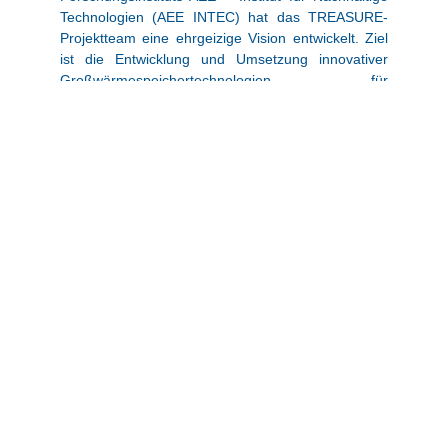
Technologien (AEE INTEC) hat das TREASURE-
Projektteam eine ehrgeizige Vision entwickelt. Ziel
ist die Entwicklung und Umsetzung innovativer
Großwärmespeichertechnologien für
Fernwärmesysteme, die eine sichere,
kostengünstige und nachhaltige thermische
Energiespeicherung im großen Maßstab
ermöglichen.
Das Projekt TREASURE wird von der Europäischen
Union im Rahmen des Forschungsprogramms
Horizon Europe gefördert und ist Teil des
ehrgeizigen “Green Deal”. Ziel ist es, bis 2050
vollständig auf fossile Energieträger zu verzichten.
Dazu muss der europäische Fernwärmesektor von
Kohle, Öl und Gas auf erneuerbare Energiequellen
wie Solarenergie, Geothermie und industrielle
Abwärme umgestellt werden. Speicher spielen
dabei eine Schlüsselrolle.
Ein zentraler Aspekt von TREASURE ist die
Entwicklung von sieben