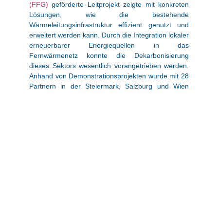
(FFG)
geförderte Leitprojekt zeigte mit konkreten
Lösungen, wie die bestehende
Wärmeleitungsinfrastruktur effizient genutzt und
erweitert werden kann. Durch die Integration lokaler
erneuerbarer Energiequellen in das
Fernwärmenetz konnte die Dekarbonisierung
dieses Sektors wesentlich vorangetrieben werden.
Anhand von Demonstrationsprojekten wurde mit 28
Partnern in der Steiermark, Salzburg und Wien
gezeigt, dass auch großtechnische Umsetzungen in
relativ kurzer Zeit möglich sind.
Mit einem Projektvolumen von rund 4,6 Millionen
Euro war das
Forschungsprojekt
ThermaFLEX
eines der bisher
größten Projekte im Rahmen des österreichischen
Programms „Vorzeigeregion Energie“ des
Klima-
und Energiefonds
und das bisher größte im
österreichischen Fernwärmesektor.
Der Anspruch der 28 Industrie und
Forschungspartner in ThermaFLEX war es anhand
der Demonstratoren die Fernwärmeversorgung zu