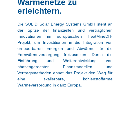
Wärmenetze zu
erleichtern.
Die SOLID Solar Energy Systems GmbH steht an
der Spitze der finanziellen und vertraglichen
Innovationen im europäischen HeatMineDH-
Projekt, um Investitionen in die Integration von
erneuerbaren Energien und Abwärme für die
Fernwärmeversorgung freizusetzen. Durch die
Einführung und Weiterentwicklung von
phasengerechten Finanzmodellen und
Vertragsmethoden ebnet das Projekt den Weg für
eine skalierbare, kohlenstoffarme
Wärmeversorgung in ganz Europa.
HeatMineDH zielt auf mehr als 8 DH-Fallstudien ab
und beseitigt seit langem bestehende
Investitionshindernisse durch ein einheitliches
Rahmenwerk, das wirtschaftliche Bewertung,
Tarifgestaltung und Instrumente zur
Kundenbindung kombiniert.