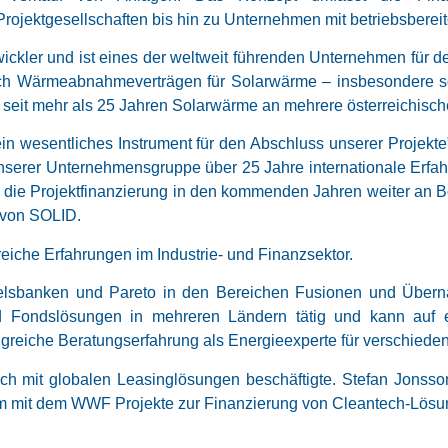
Projektgesellschaften bis hin zu Unternehmen mit betriebsbere
wickler und ist eines der weltweit führenden Unternehmen für 
ßlich Wärmeabnahmeverträgen für Solarwärme – insbesondere 
t seit mehr als 25 Jahren Solarwärme an mehrere österreichis
n wesentliches Instrument für den Abschluss unserer Projekte”
nserer Unternehmensgruppe über 25 Jahre internationale Erfah
ie Projektfinanzierung in den kommenden Jahren weiter an B
 von SOLID.
iche Erfahrungen im Industrie- und Finanzsektor.
lsbanken und Pareto in den Bereichen Fusionen und Übern
und Fondslösungen in mehreren Ländern tätig und kann auf 
angreiche Beratungserfahrung als Energieexperte für verschieden
ch mit globalen Leasinglösungen beschäftigte. Stefan Jonsson 
 mit dem WWF Projekte zur Finanzierung von Cleantech-Lösun