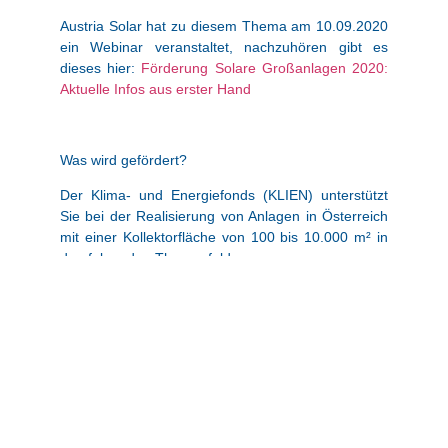
Austria Solar hat zu diesem Thema am 10.09.2020
ein Webinar veranstaltet, nachzuhören gibt es
dieses hier:
Förderung Solare Großanlagen 2020:
Aktuelle Infos aus erster Hand
Was wird gefördert?
Der Klima- und Energiefonds (KLIEN) unterstützt
Sie bei der Realisierung von Anlagen in Österreich
mit einer Kollektorfläche von 100 bis 10.000 m² in
den folgenden Themenfeldern:
Solare Prozesswärme
Solare Einspeisung in netzgebundene
Wärmeversorgungen (Mikro-, Nah- und
Fernwärmenetze)
Hohe solare Deckungsgrade (über 20 % des
Gesamtwärmebedarfs) in Gewerbe- und
Dienstleistungsbetrieben
Solarthermie in Kombination mit