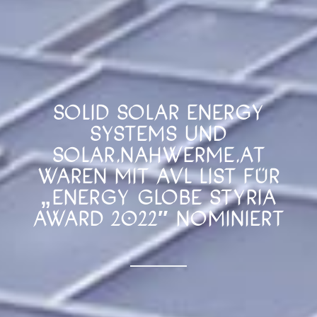
SOLID SOLAR ENERGY
SYSTEMS UND
SOLAR.NAHWERME.AT
WAREN MIT AVL LIST FÜR
„ENERGY GLOBE STYRIA
AWARD 2022″ NOMINIERT