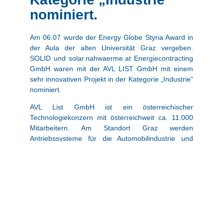
nominiert.
Am 06.07 wurde der Energy Globe Styria Award in
der Aula der alten Universität Graz vergeben.
SOLID und solar.nahwaerme.at Energiecontracting
GmbH waren mit der AVL LIST GmbH mit einem
sehr innovativen Projekt in der Kategorie „Industrie“
nominiert.
AVL List GmbH ist ein österreichischer
Technologiekonzern mit österreichweit ca. 11.000
Mitarbeitern. Am Standort Graz werden
Antriebssysteme für die Automobilindustrie und
andere Industriezweige entwickelt, simuliert und
getestet.
SOLID Energy Systems GmbH hat im Auftrag der
solar.nahwaerme.at Energycontracting GmbH
Europas größte solarthermische Prozesswärme-
und Kälteanlage am Grazer Standort der AVL
realisiert. Das bereits vorhandene Kälte- und